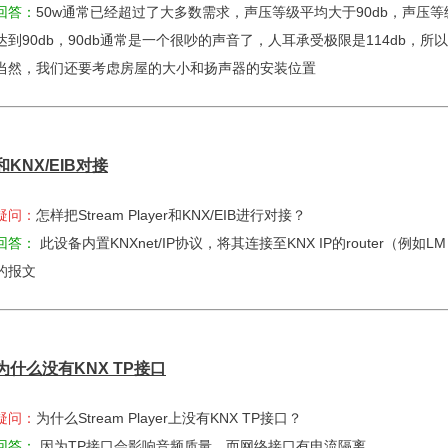
回答：
50w通常已经超过了大多数需求，声压等级平均大于90db，声压等
达到90db，90db通常是一个很吵的声音了，人耳承受极限是114db，
当然，我们还要考虑房屋的大小和扬声器的安装位置
和
KNX/EIB
对接
疑问：
怎样把Stream Player和KNX/EIB进行对接？
回答：
此设备内置KNXnet/IP协议，将其连接至KNX IP的router（例如L
的报文
为什么没有
KNX TP
接口
疑问：
为什么Stream Player上没有KNX TP接口？
回答：
因为TP接口会影响音频质量，而网络接口有电流隔离